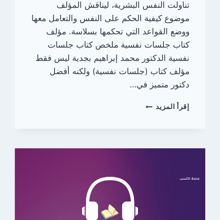
تناولت النفس البشرية، ليناقش المؤلف
موضوع كيفية الحكم على النفس والتعامل معها
ووضع القواعد التي تحكمها بسلاسة. مؤلف
كتاب جلسات نفسية ملخص كتاب جلسات
نفسية الدكتور محمد إبراهيم بجدية ليس فقط
مؤلف كتاب (جلسات نفسية) ولكنه أفضل
دكتور متميز في…
ملخص
إقرأ المزيد
كتاب
جلسات
نفسية
|
دليلك
لفهم
ذاتك
وتحسين
صحتك
النفسية