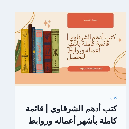
كتب
كتب أدهم الشرقاوي | قائمة
كاملة بأشهر أعماله وروابط