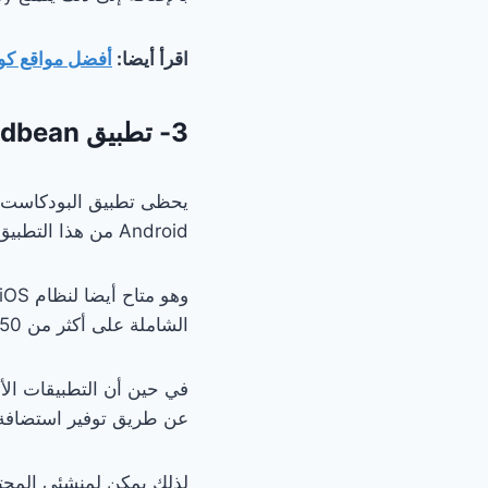
اقرأ أيضا:
أفضل مواقع كو
3- تطبيق Podbean ( أفضل التطبيقات للاستماع إلى البودكاست )
Android من هذا التطبيق على أكثر من 180.000 مراجعة على Playstore بمتوسط ​​تقييم 4.6 نجمة.
الشاملة على أكثر من 50 مليون حلقة.
عن طريق توفير استضافة
لذلك يمكن لمنشئي المحتو