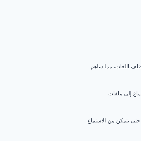
تلف اللغات، مما ساهم
ماع إلى ملفات
لك نقدم لك أفضل التطبيقات للاستماع إلى البودكاست لنظامي التشغيل iOS وAndroid حتى تتمكن من الاستماع