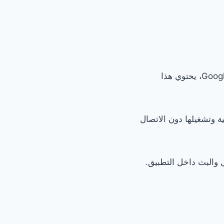
يحتوي iOS على نظام أساسي للبث الصوتي، كما يحتوي Android أيضا على Google Podcasts، يحتوي هذا
ة وتشغيلها دون الاتصال
 والبث داخل التطبيق.