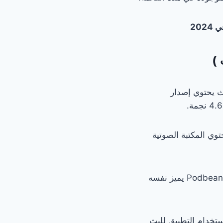
20
هذا بشعبية كبيرة على وجه التحديد بين مستخدمي Android، حيث يحتوي إصدار
، وتحتوي المكتبة الصوتية
في حين أن التطبيقات الأخرى تسمح للمستخدمين ببساطة بالاستماع إلى البودكاست، فإن Podbean يميز نفسه
تخدام التطبيق للبث