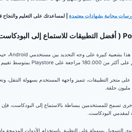
رسات مجانية بشهادات معتمدة
| لمساعدتك على التعليم والنجاح في 24
يحظى تطبيق البودكاست 
وهو متاح أيضا لنظام iOS على متجر التطبيقات، تتميز واجهة المستخدم بسهولة التنقل
 لمقدمي البودكاست.
ى التسجيل بسهولة على التطبيق باستخدام الأدوات المدمجة واس