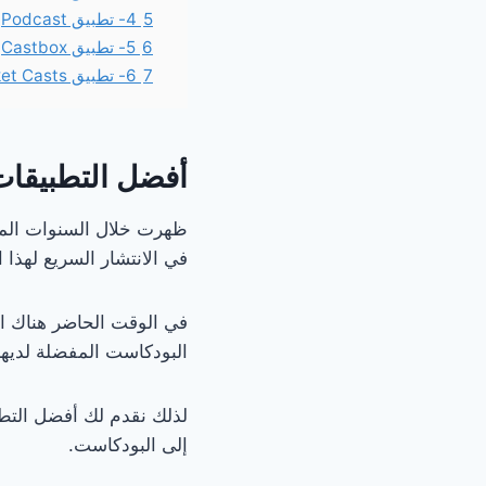
5
4- تطبيق Podcast
6
5- تطبيق Castbox
7
6- تطبيق Pocket Casts
أفضل التطبيقات
ظهرت خلال السنوات الما
في الانتشار السريع لهذا 
في الوقت الحاضر هناك ال
البودكاست المفضلة لديهم
إلى البودكاست.