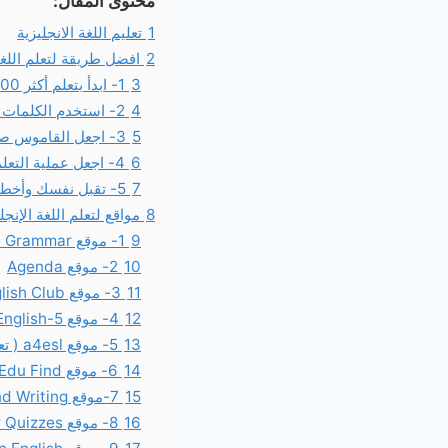
محتوى المقال:
1
تعليم اللغة الانجليزية
2
افضل طريقة لتعلم اللغة 
3
1- ابدأ بتعلم أكثر 100 كلمة شيوعًا
4
2- استخدم الكلمات الجديدة التي تعلمتها عدة مرات
5
3- اجعل القاموس صديقك المفضل ( تعليم اللغة الانجليزية )
6
4- اجعل عملية التعلم ممتعة
7
5- تقبل نفسك وأخطائك
8
مواقع لتعلم اللغة الإنجل
9
1- موقع English Grammar
10
2- موقع Agenda
11
3- موقع English Club
12
4- موقع 5-Minute English
13
5- موقع a4esl ( تعليم اللغة الانجليزية )
14
6- موقع Edu Find
15
7-موقع Guide to Grammar and Writing
16
8- موقع Grammar Quizzes