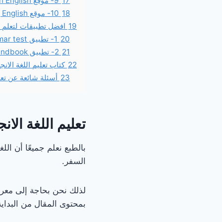
17
9- موقع learn English
18
10- موقع Using English
19
افضل تطبيقات لتعلم ال
20
1- تطبيق English grammar test
21
2- تطبيق English Grammar Handbook
22
كتاب تعليم اللغة الانجل
23
أسئلة شائعة عن تعلي
تعليم اللغة الانج
بالطبع نعلم جميعًا أن الل
السفر.
لذلك نحن بحاجة إلى معر
بمحتوى المقال من البداية 